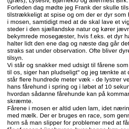
(græs), Lysesiv, Bjørneklo og allermest Birk.
Forleden dag mødte jeg Frank der skulle tils
tilstrækkeligt at spise og om der er dyr som 
i mosen, samtidigt med at de skal lave et vi
steder i den sjællandske natur og kører jævnl
bekymrede mosegæster, hvis f.eks. et dyr hal
halter lidt den ene dag og næste dag går det 
straks sat under observation. Ofte bliver dy
tilsyn.
Vi står og snakker med udsigt til fårene so
til os, siger han pludseligt" og jeg tænkte 
står flere hundrede meter væk - de lystrer
hans fårehund i spring og i løbet af 10 sekund
hvordan sådanne fårehunde kan på kommando f
skræmte.
Fårene i mosen er altid uden lam, idet næring
med mælk. Der er bruges en race, som genne
horn så man slipper for problemer med at får